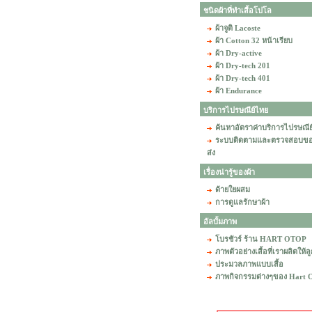
ชนิดผ้าที่ทำเสื้อโปโล
ผ้าจูติ Lacoste
ผ้า Cotton 32 หน้าเรียบ
ผ้า Dry-active
ผ้า Dry-tech 201
ผ้า Dry-tech 401
ผ้า Endurance
บริการไปรษณีย์ไทย
ค้นหาอัตราค่าบริการไปรษณีย
ระบบติดตามและตรวจสอบข
ส่ง
เรื่องน่ารู้ของผ้า
ด้ายใยผสม
การดูแลรักษาผ้า
อัลบั้มภาพ
โบรชัวร์ ร้าน HART OTOP
ภาพตัวอย่างเสื้อที่เราผลิตให้ล
ประมวลภาพแบบเสื้อ
ภาพกิจกรรมต่างๆของ Hart 