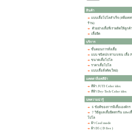
สินค้า
แบบเสื้อโปโลสำเร็จ (สต็อคห
ร้าน)
ตัวอย่างเสื้อที่เราผลิตให้ลูกค้
เสื้อยืด
บริการ
ขั้นตอนการสั่งเสื้อ
แบบ ชนิดปก/สาบ/แขน เสื้อ
ขนาดเสื้อโปโล
ราคาเสื้อโปโล
แบบเสื้อสั่งตัด(ใหม่)
แคตตาล็อคสีผ้า
สีผ้า JUTI Color idex
สีผ้า Dry-Tech Color idex
บทความน่ารู้
6 ข้อดีของการมีเสื้อเองค์กร
7 วิธีดูแลเสื้อยืดสกรีน และเสื
โปโล
ผ้า Cool mode
ผ้า D5 ( D five )