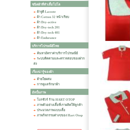
ชนิดผ้าที่ทำเสื้อโปโล
ผ้าจูติ Lacoste
ผ้า Cotton 32 หน้าเรียบ
ผ้า Dry-active
ผ้า Dry-tech 201
ผ้า Dry-tech 401
ผ้า Endurance
บริการไปรษณีย์ไทย
ค้นหาอัตราค่าบริการไปรษณีย์
ระบบติดตามและตรวจสอบของฝาก
ส่ง
เรื่องน่ารู้ของผ้า
ด้ายใยผสม
การดูแลรักษาผ้า
อัลบั้มภาพ
โบรชัวร์ ร้าน HART OTOP
ภาพตัวอย่างเสื้อที่เราผลิตให้ลูกค้า
ประมวลภาพแบบเสื้อ
ภาพกิจกรรมต่างๆของ Hart Otop