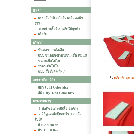
สินค้า
แบบเสื้อโปโลสำเร็จ (สต็อคหน้า
ร้าน)
ตัวอย่างเสื้อที่เราผลิตให้ลูกค้า
เสื้อยืด
บริการ
ขั้นตอนการสั่งเสื้อ
แบบ ชนิดปก/สาบ/แขน เสื้อ POLO
ขนาดเสื้อโปโล
ราคาเสื้อโปโล
แบบเสื้อสั่งตัด(ใหม่)
[
คลิกเพื่อดูภา
แคตตาล็อคสีผ้า
สีผ้า JUTI Color idex
สีผ้า Dry-Tech Color idex
บทความน่ารู้
6 ข้อดีของการมีเสื้อเองค์กร
7 วิธีดูแลเสื้อยืดสกรีน และเสื้อ
โปโล
ผ้า Cool mode
ผ้า D5 ( D five )