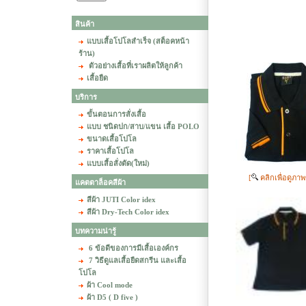
สินค้า
แบบเสื้อโปโลสำเร็จ (สต็อคหน้า
ร้าน)
ตัวอย่างเสื้อที่เราผลิตให้ลูกค้า
เสื้อยืด
บริการ
ขั้นตอนการสั่งเสื้อ
แบบ ชนิดปก/สาบ/แขน เสื้อ POLO
ขนาดเสื้อโปโล
ราคาเสื้อโปโล
แบบเสื้อสั่งตัด(ใหม่)
[
คลิกเพื่อดูภา
แคตตาล็อคสีผ้า
สีผ้า JUTI Color idex
สีผ้า Dry-Tech Color idex
บทความน่ารู้
6 ข้อดีของการมีเสื้อเองค์กร
7 วิธีดูแลเสื้อยืดสกรีน และเสื้อ
โปโล
ผ้า Cool mode
ผ้า D5 ( D five )