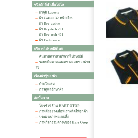
ชนิดผ้าที่ทำเสื้อโปโล
ผ้าจูติ Lacoste
ผ้า Cotton 32 หน้าเรียบ
ผ้า Dry-active
ผ้า Dry-tech 201
ผ้า Dry-tech 401
ผ้า Endurance
บริการไปรษณีย์ไทย
ค้นหาอัตราค่าบริการไปรษณีย์
ระบบติดตามและตรวจสอบของฝาก
ส่ง
เรื่องน่ารู้ของผ้า
ด้ายใยผสม
การดูแลรักษาผ้า
อัลบั้มภาพ
โบรชัวร์ ร้าน HART OTOP
ภาพตัวอย่างเสื้อที่เราผลิตให้ลูกค้า
ประมวลภาพแบบเสื้อ
ภาพกิจกรรมต่างๆของ Hart Otop