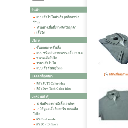
สินค้า
แบบเสื้อโปโลสำเร็จ (สต็อคหน้า
ร้าน)
ตัวอย่างเสื้อที่เราผลิตให้ลูกค้า
เสื้อยืด
บริการ
ขั้นตอนการสั่งเสื้อ
แบบ ชนิดปก/สาบ/แขน เสื้อ POLO
ขนาดเสื้อโปโล
ราคาเสื้อโปโล
แบบเสื้อสั่งตัด(ใหม่)
[
คลิกเพื่อดูภา
แคตตาล็อคสีผ้า
สีผ้า JUTI Color idex
สีผ้า Dry-Tech Color idex
บทความน่ารู้
6 ข้อดีของการมีเสื้อเองค์กร
7 วิธีดูแลเสื้อยืดสกรีน และเสื้อ
โปโล
ผ้า Cool mode
ผ้า D5 ( D five )