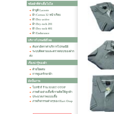
ชนิดผ้าที่ทำเสื้อโปโล
ผ้าจูติ Lacoste
ผ้า Cotton 32 หน้าเรียบ
ผ้า Dry-active
ผ้า Dry-tech 201
ผ้า Dry-tech 401
ผ้า Endurance
บริการไปรษณีย์ไทย
ค้นหาอัตราค่าบริการไปรษณีย์
ระบบติดตามและตรวจสอบของฝาก
ส่ง
เรื่องน่ารู้ของผ้า
ด้ายใยผสม
การดูแลรักษาผ้า
อัลบั้มภาพ
โบรชัวร์ ร้าน HART OTOP
ภาพตัวอย่างเสื้อที่เราผลิตให้ลูกค้า
ประมวลภาพแบบเสื้อ
ภาพกิจกรรมต่างๆของ Hart Otop