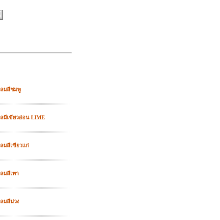
กลมสีชมพู
กลมีเขียวอ่อน LIME
ลมสีเขียวแก่
กลมสีเทา
ลมสีม่วง