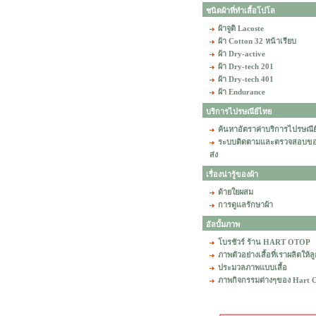
ชนิดผ้าที่ทำเสื้อโปโล
ผ้าจูติ Lacoste
ผ้า Cotton 32 หน้าเรียบ
ผ้า Dry-active
ผ้า Dry-tech 201
ผ้า Dry-tech 401
ผ้า Endurance
บริการไปรษณีย์ไทย
ค้นหาอัตราค่าบริการไปรษณีย
ระบบติดตามและตรวจสอบข
ส่ง
เรื่องน่ารู้ของผ้า
ด้ายใยผสม
การดูแลรักษาผ้า
อัลบั้มภาพ
โบรชัวร์ ร้าน HART OTOP
ภาพตัวอย่างเสื้อที่เราผลิตให้ล
ประมวลภาพแบบเสื้อ
ภาพกิจกรรมต่างๆของ Hart 