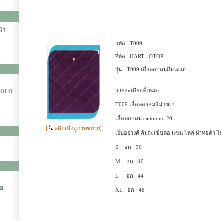
น้า
รหัส :
T009
า
ยี่ห้อ :
HART - OTOP
รุ่น :
T009 เสื้อคอกลมสีม่วงแก่
รายละเอียดทั้งหมด :
 POLO
T009 เสื้อคอกลมสีม่วงแก่
เสื้อคอกลม cotton no 20
[
คลิกเพื่อดูภาพขยาย]
เย็บอย่างดี ล้มตะเข็บคอ แขน ไหล่ ผ้าทอตัว ไม่
S อก 36
M อก 40
L อก 44
้อ
XL อก 48