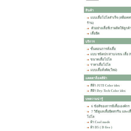
สินค้า
แบบเสื้อโปโลสำเร็จ (สต็อคห
ร้าน)
ตัวอย่างเสื้อที่เราผลิตให้ลูกค้
เสื้อยืด
บริการ
ขั้นตอนการสั่งเสื้อ
แบบ ชนิดปก/สาบ/แขน เสื้อ
ขนาดเสื้อโปโล
ราคาเสื้อโปโล
แบบเสื้อสั่งตัด(ใหม่)
แคตตาล็อคสีผ้า
สีผ้า JUTI Color idex
สีผ้า Dry-Tech Color idex
บทความน่ารู้
6 ข้อดีของการมีเสื้อเองค์กร
7 วิธีดูแลเสื้อยืดสกรีน และเสื
โปโล
ผ้า Cool mode
ผ้า D5 ( D five )