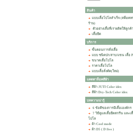
สินค้า
แบบเสื้อโปโลสำเร็จ (สต็อคห
ร้าน)
ตัวอย่างเสื้อที่เราผลิตให้ลูกค้
เสื้อยืด
บริการ
ขั้นตอนการสั่งเสื้อ
แบบ ชนิดปก/สาบ/แขน เสื้อ
ขนาดเสื้อโปโล
ราคาเสื้อโปโล
แบบเสื้อสั่งตัด(ใหม่)
แคตตาล็อคสีผ้า
สีผ้า JUTI Color idex
สีผ้า Dry-Tech Color idex
บทความน่ารู้
6 ข้อดีของการมีเสื้อเองค์กร
7 วิธีดูแลเสื้อยืดสกรีน และเสื
โปโล
ผ้า Cool mode
ผ้า D5 ( D five )