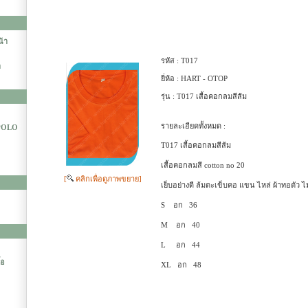
น้า
รหัส :
T017
า
ยี่ห้อ :
HART - OTOP
รุ่น :
T017 เสื้อคอกลมสีส้ม
รายละเอียดทั้งหมด :
 POLO
T017 เสื้อคอกลมสีส้ม
เสื้อคอกลมสี cotton no 20
[
คลิกเพื่อดูภาพขยาย]
เย็บอย่างดี ล้มตะเข็บคอ แขน ไหล่ ผ้าทอตัว ไม่
S อก 36
M อก 40
L อก 44
้อ
XL อก 48