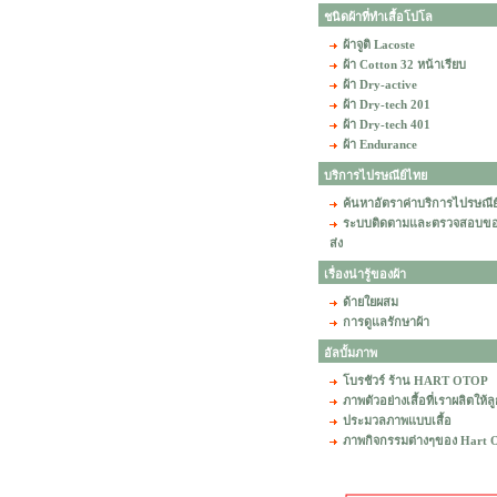
ชนิดผ้าที่ทำเสื้อโปโล
ผ้าจูติ Lacoste
ผ้า Cotton 32 หน้าเรียบ
ผ้า Dry-active
ผ้า Dry-tech 201
ผ้า Dry-tech 401
ผ้า Endurance
บริการไปรษณีย์ไทย
ค้นหาอัตราค่าบริการไปรษณีย
ระบบติดตามและตรวจสอบข
ส่ง
เรื่องน่ารู้ของผ้า
ด้ายใยผสม
การดูแลรักษาผ้า
อัลบั้มภาพ
โบรชัวร์ ร้าน HART OTOP
ภาพตัวอย่างเสื้อที่เราผลิตให้ล
ประมวลภาพแบบเสื้อ
ภาพกิจกรรมต่างๆของ Hart 