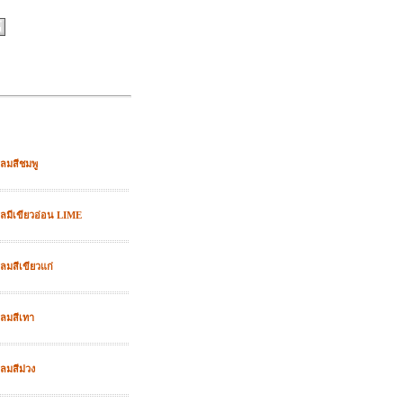
กลมสีชมพู
กลมีเขียวอ่อน LIME
ลมสีเขียวแก่
กลมสีเทา
ลมสีม่วง