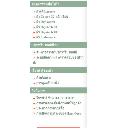
ชนิดผ้าที่ทำเสื้อโปโล
ผ้าจูติ Lacoste
ผ้า Cotton 32 หน้าเรียบ
ผ้า Dry-active
ผ้า Dry-tech 201
ผ้า Dry-tech 401
ผ้า Endurance
บริการไปรษณีย์ไทย
ค้นหาอัตราค่าบริการไปรษณีย์
ระบบติดตามและตรวจสอบของฝาก
ส่ง
เรื่องน่ารู้ของผ้า
ด้ายใยผสม
การดูแลรักษาผ้า
อัลบั้มภาพ
โบรชัวร์ ร้าน HART OTOP
ภาพตัวอย่างเสื้อที่เราผลิตให้ลูกค้า
ประมวลภาพแบบเสื้อ
ภาพกิจกรรมต่างๆของ Hart Otop