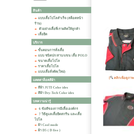
สินค้า
แบบเสื้อโปโลสำเร็จ (สต็อคหน้า
ร้าน)
ตัวอย่างเสื้อที่เราผลิตให้ลูกค้า
เสื้อยืด
บริการ
ขั้นตอนการสั่งเสื้อ
แบบ ชนิดปก/สาบ/แขน เสื้อ POLO
ขนาดเสื้อโปโล
ราคาเสื้อโปโล
แบบเสื้อสั่งตัด(ใหม่)
[
คลิกเพื่อดูภา
แคตตาล็อคสีผ้า
สีผ้า JUTI Color idex
สีผ้า Dry-Tech Color idex
บทความน่ารู้
6 ข้อดีของการมีเสื้อเองค์กร
7 วิธีดูแลเสื้อยืดสกรีน และเสื้อ
โปโล
ผ้า Cool mode
ผ้า D5 ( D five )