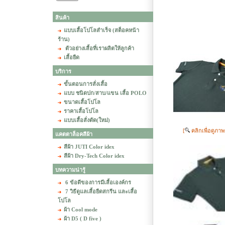
สินค้า
แบบเสื้อโปโลสำเร็จ (สต็อคหน้า
ร้าน)
ตัวอย่างเสื้อที่เราผลิตให้ลูกค้า
เสื้อยืด
บริการ
ขั้นตอนการสั่งเสื้อ
แบบ ชนิดปก/สาบ/แขน เสื้อ POLO
ขนาดเสื้อโปโล
ราคาเสื้อโปโล
แบบเสื้อสั่งตัด(ใหม่)
[
คลิกเพื่อดูภา
แคตตาล็อคสีผ้า
สีผ้า JUTI Color idex
สีผ้า Dry-Tech Color idex
บทความน่ารู้
6 ข้อดีของการมีเสื้อเองค์กร
7 วิธีดูแลเสื้อยืดสกรีน และเสื้อ
โปโล
ผ้า Cool mode
ผ้า D5 ( D five )