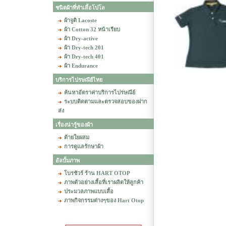
ชนิดผ้าที่ทำเสื้อโปโล
ผ้าจูติ Lacoste
ผ้า Cotton 32 หน้าเรียบ
ผ้า Dry-active
ผ้า Dry-tech 201
ผ้า Dry-tech 401
ผ้า Endurance
บริการไปรษณีย์ไทย
ค้นหาอัตราค่าบริการไปรษณีย์
ระบบติดตามและตรวจสอบของฝาก
ส่ง
เรื่องน่ารู้ของผ้า
ด้ายใยผสม
การดูแลรักษาผ้า
อัลบั้มภาพ
โบรชัวร์ ร้าน HART OTOP
ภาพตัวอย่างเสื้อที่เราผลิตให้ลูกค้า
ประมวลภาพแบบเสื้อ
ภาพกิจกรรมต่างๆของ Hart Otop