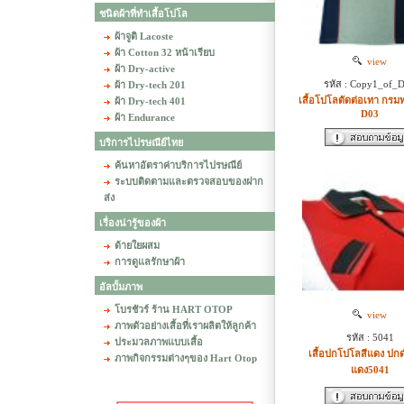
ชนิดผ้าที่ทำเสื้อโปโล
ผ้าจูติ Lacoste
ผ้า Cotton 32 หน้าเรียบ
view
ผ้า Dry-active
รหัส : Copy1_of_
ผ้า Dry-tech 201
เสื้อโปโลตัดต่อเทา กรมท
ผ้า Dry-tech 401
D03
ผ้า Endurance
บริการไปรษณีย์ไทย
ค้นหาอัตราค่าบริการไปรษณีย์
ระบบติดตามและตรวจสอบของฝาก
ส่ง
เรื่องน่ารู้ของผ้า
ด้ายใยผสม
การดูแลรักษาผ้า
อัลบั้มภาพ
โบรชัวร์ ร้าน HART OTOP
view
ภาพตัวอย่างเสื้อที่เราผลิตให้ลูกค้า
รหัส : 5041
ประมวลภาพแบบเสื้อ
เสื้อปกโปโลสีแดง ปก
ภาพกิจกรรมต่างๆของ Hart Otop
แดง5041