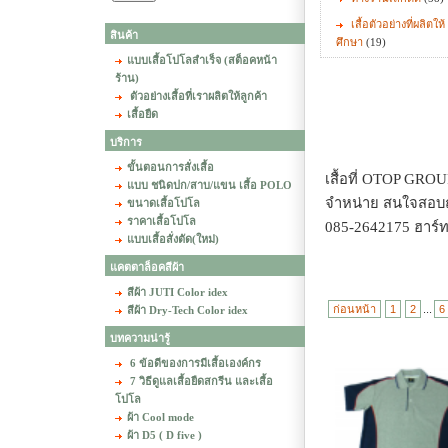
เสื้อตัวอย่างที่ผลิตให
สินค้า
ศึกษา
(19)
แบบเสื้อโปโลสำเร็จ (สต็อคหน้า
ร้าน)
ตัวอย่างเสื้อที่เราผลิตให้ลูกค้า
เสื้อยืด
บริการ
ขั้นตอนการสั่งเสื้อ
เสื้อที่ OTOP GROU
แบบ ชนิดปก/สาบ/แขน เสื้อ POLO
จำหน่าย สนใจสอบถา
ขนาดเสื้อโปโล
ราคาเสื้อโปโล
085-2642175 ฮาร์ท
แบบเสื้อสั่งตัด(ใหม่)
แคตตาล็อคสีผ้า
สีผ้า JUTI Color idex
ก่อนหน้า
1
2
...
6
สีผ้า Dry-Tech Color idex
บทความน่ารู้
6 ข้อดีของการมีเสื้อเองค์กร
7 วิธีดูแลเสื้อยืดสกรีน และเสื้อ
โปโล
ผ้า Cool mode
ผ้า D5 ( D five )