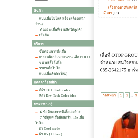
เสื้อตัวอย่างที่ผลิตให
สินค้า
ศึกษา
(19)
แบบเสื้อโปโลสำเร็จ (สต็อคหน้า
ร้าน)
ตัวอย่างเสื้อที่เราผลิตให้ลูกค้า
เสื้อยืด
บริการ
ขั้นตอนการสั่งเสื้อ
เสื้อที่ OTOP GROU
แบบ ชนิดปก/สาบ/แขน เสื้อ POLO
จำหน่าย สนใจสอบถา
ขนาดเสื้อโปโล
ราคาเสื้อโปโล
085-2642175 ฮาร์ท
แบบเสื้อสั่งตัด(ใหม่)
แคตตาล็อคสีผ้า
สีผ้า JUTI Color idex
ก่อนหน้า
1
2
...
9
สีผ้า Dry-Tech Color idex
บทความน่ารู้
6 ข้อดีของการมีเสื้อเองค์กร
7 วิธีดูแลเสื้อยืดสกรีน และเสื้อ
โปโล
ผ้า Cool mode
ผ้า D5 ( D five )