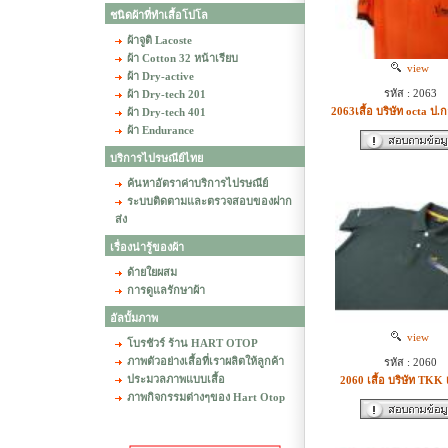
ชนิดผ้าที่ทำเสื้อโปโล
ผ้าจูติ Lacoste
ผ้า Cotton 32 หน้าเรียบ
view
ผ้า Dry-active
รหัส : 2063
ผ้า Dry-tech 201
2063เสื้อ บริษัท octa ป
ผ้า Dry-tech 401
ผ้า Endurance
บริการไปรษณีย์ไทย
ค้นหาอัตราค่าบริการไปรษณีย์
ระบบติดตามและตรวจสอบของฝาก
ส่ง
เรื่องน่ารู้ของผ้า
ด้ายใยผสม
การดูแลรักษาผ้า
อัลบั้มภาพ
view
โบรชัวร์ ร้าน HART OTOP
ภาพตัวอย่างเสื้อที่เราผลิตให้ลูกค้า
รหัส : 2060
ประมวลภาพแบบเสื้อ
2060 เสื้อ บริษัท TKK
ภาพกิจกรรมต่างๆของ Hart Otop