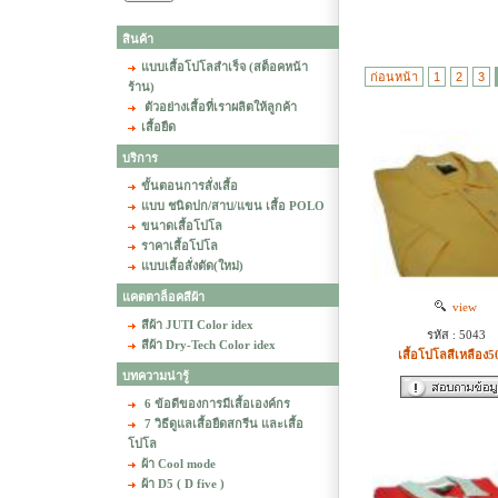
สินค้า
แบบเสื้อโปโลสำเร็จ (สต็อคหน้า
ก่อนหน้า
1
2
3
ร้าน)
ตัวอย่างเสื้อที่เราผลิตให้ลูกค้า
เสื้อยืด
บริการ
ขั้นตอนการสั่งเสื้อ
แบบ ชนิดปก/สาบ/แขน เสื้อ POLO
ขนาดเสื้อโปโล
ราคาเสื้อโปโล
แบบเสื้อสั่งตัด(ใหม่)
แคตตาล็อคสีผ้า
view
สีผ้า JUTI Color idex
รหัส : 5043
สีผ้า Dry-Tech Color idex
เสื้อโปโลสีเหลือง5
บทความน่ารู้
6 ข้อดีของการมีเสื้อเองค์กร
7 วิธีดูแลเสื้อยืดสกรีน และเสื้อ
โปโล
ผ้า Cool mode
ผ้า D5 ( D five )