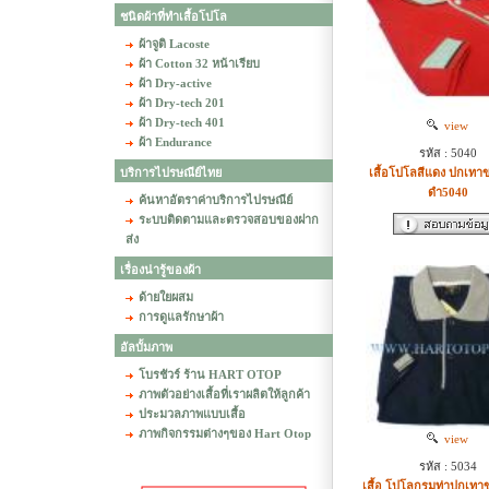
ชนิดผ้าที่ทำเสื้อโปโล
ผ้าจูติ Lacoste
ผ้า Cotton 32 หน้าเรียบ
ผ้า Dry-active
ผ้า Dry-tech 201
ผ้า Dry-tech 401
view
ผ้า Endurance
รหัส : 5040
บริการไปรษณีย์ไทย
เสื้อโปโลสีแดง ปกเทา
ดำ5040
ค้นหาอัตราค่าบริการไปรษณีย์
ระบบติดตามและตรวจสอบของฝาก
ส่ง
เรื่องน่ารู้ของผ้า
ด้ายใยผสม
การดูแลรักษาผ้า
อัลบั้มภาพ
โบรชัวร์ ร้าน HART OTOP
ภาพตัวอย่างเสื้อที่เราผลิตให้ลูกค้า
ประมวลภาพแบบเสื้อ
ภาพกิจกรรมต่างๆของ Hart Otop
view
รหัส : 5034
เสื้อ โปโลกรมท่าปกเทา