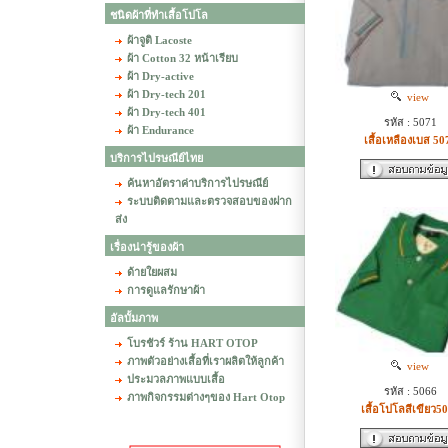
ชนิดผ้าที่ทำเสื้อโปโล
ผ้าจูติ Lacoste
ผ้า Cotton 32 หน้าเรียบ
ผ้า Dry-active
ผ้า Dry-tech 201
view
ผ้า Dry-tech 401
รหัส : 5071
ผ้า Endurance
เสื้อเหลืองเบส 50
บริการไปรษณีย์ไทย
ค้นหาอัตราค่าบริการไปรษณีย์
ระบบติดตามและตรวจสอบของฝาก
ส่ง
เรื่องน่ารู้ของผ้า
ด้ายใยผสม
การดูแลรักษาผ้า
อัลบั้มภาพ
โบรชัวร์ ร้าน HART OTOP
ภาพตัวอย่างเสื้อที่เราผลิตให้ลูกค้า
view
ประมวลภาพแบบเสื้อ
รหัส : 5066
ภาพกิจกรรมต่างๆของ Hart Otop
เสื้อโปโลสีเขียว5