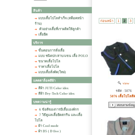
สินค้า
แบบเสื้อโปโลสำเร็จ (สต็อคหน้า
ก่อนหน้า
1
2
3
ร้าน)
ตัวอย่างเสื้อที่เราผลิตให้ลูกค้า
เสื้อยืด
บริการ
ขั้นตอนการสั่งเสื้อ
แบบ ชนิดปก/สาบ/แขน เสื้อ POLO
ขนาดเสื้อโปโล
ราคาเสื้อโปโล
แบบเสื้อสั่งตัด(ใหม่)
แคตตาล็อคสีผ้า
view
สีผ้า JUTI Color idex
รหัส : 5076
สีผ้า Dry-Tech Color idex
5076 เสื้อโปโลสี
บทความน่ารู้
6 ข้อดีของการมีเสื้อเองค์กร
7 วิธีดูแลเสื้อยืดสกรีน และเสื้อ
โปโล
ผ้า Cool mode
ผ้า D5 ( D five )